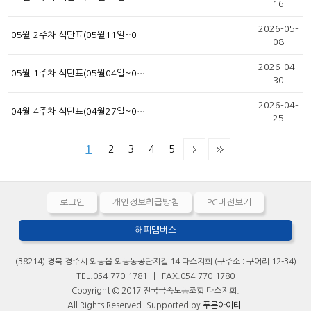
16
2026-05-
05월 2주차 식단표(05월11일~0…
08
2026-04-
05월 1주차 식단표(05월04일~0…
30
2026-04-
04월 4주차 식단표(04월27일~0…
25
1
2
3
4
5
로그인
개인정보취급방침
PC버전보기
해피멤버스
(38214) 경북 경주시 외동읍 외동농공단지길 14 다스지회 (구주소 : 구어리 12-34)
TEL.054-770-1781 | FAX.054-770-1780
Copyright © 2017 전국금속노동조합 다스지회.
All Rights Reserved. Supported by
푸른아이티.