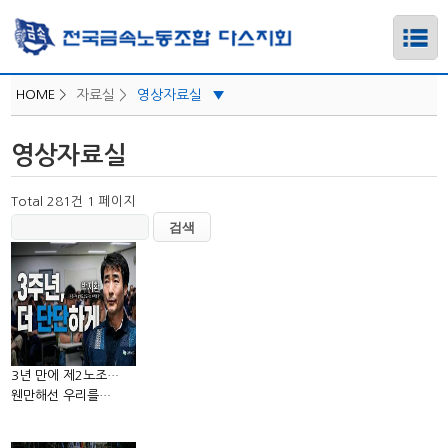
HOME
>
자료실 >
영상자료실
▼
사진자료실
영상자료실
영상자료실
하위메뉴
교육자료실
Total 281건
1 페이지
하위메뉴
회의자료실
노안/후복자료실
하위메뉴
법률자료실
하위메뉴
취미반
하위메뉴
3년 만에 제2노조…
웬만해선 우리를…