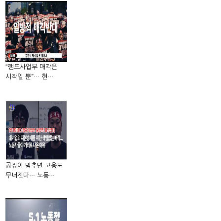
“램프사업부 매각은
시작일 뿐”… 현…
공장이 멈추면 고용도
무너진다… 노동…