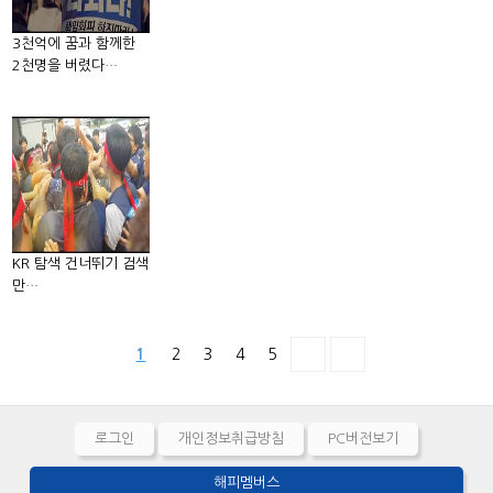
3천억에 꿈과 함께한
2천명을 버렸다…
KR 탐색 건너뛰기 검색
만…
1
2
3
4
5
로그인
개인정보취급방침
PC버전보기
해피멤버스