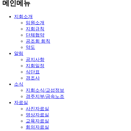
메인메뉴
지회소개
임원소개
지회규칙
단체협약
공조회 회칙
약도
알림
공지사항
지회일정
식단표
경조사
소식
지회소식/교섭정보
경주지부/금속노조
자료실
사진자료실
영상자료실
교육자료실
회의자료실