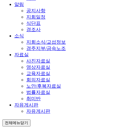
알림
공지사항
지회일정
식단표
경조사
소식
지회소식/교섭정보
경주지부/금속노조
자료실
사진자료실
영상자료실
교육자료실
회의자료실
노안/후복자료실
법률자료실
취미반
자유게시판
자유게시판
전체메뉴닫기